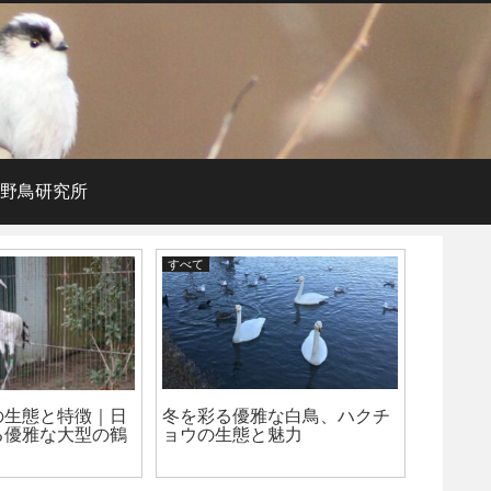
野鳥研究所
すべて
サイズ別
冬を彩る優雅な白鳥、ハクチ
の生態と特徴｜日
トラツ
ョウの生態と魅力
る優雅な大型の鶴
の森に