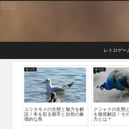
レトロゲー
すべて
すべて
態と魅力
ユリカモメの生態と魅力を解
クジャクの生態
白鳥の全
説！冬を彩る都市と自然の象
を徹底解説！そ
徴的な鳥
力とは？