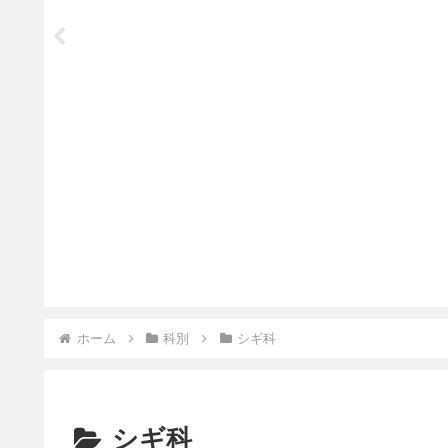
ホーム
科別
シギ科
シギ科