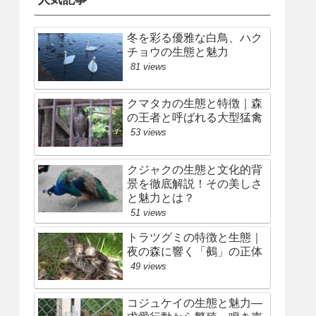
冬を彩る優雅な白鳥、ハク
チョウの生態と魅力
81 views
クマタカの生態と特徴｜森
の王者と呼ばれる大型猛禽
53 views
クジャクの生態と文化的背
景を徹底解説！その美しさ
と魅力とは？
51 views
トラツグミの特徴と生態｜
夜の森に響く「鵺」の正体
49 views
コジュケイの生態と魅力—