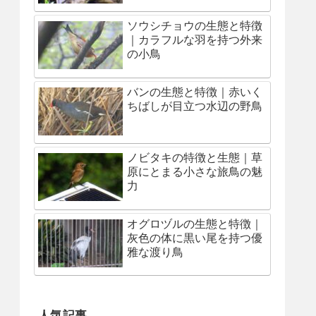
ソウシチョウの生態と特徴
｜カラフルな羽を持つ外来
の小鳥
バンの生態と特徴｜赤いく
ちばしが目立つ水辺の野鳥
ノビタキの特徴と生態｜草
原にとまる小さな旅鳥の魅
力
オグロヅルの生態と特徴｜
灰色の体に黒い尾を持つ優
雅な渡り鳥
人気記事