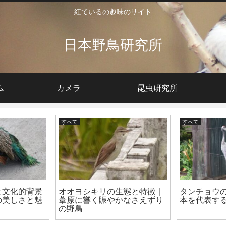
紅ているの趣味のサイト
日本野鳥研究所
ム
カメラ
昆虫研究所
すべて
すべて
と文化的背景
オオヨシキリの生態と特徴｜
タンチョウ
の美しさと魅
葦原に響く賑やかなさえずり
本を代表す
の野鳥