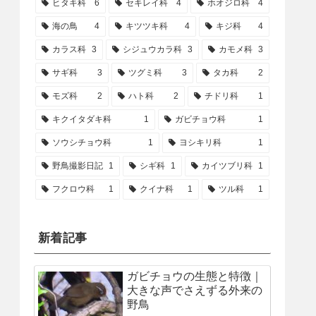
ヒタキ科
6
セキレイ科
4
ホオジロ科
4
海の鳥
4
キツツキ科
4
キジ科
4
カラス科
3
シジュウカラ科
3
カモメ科
3
サギ科
3
ツグミ科
3
タカ科
2
モズ科
2
ハト科
2
チドリ科
1
キクイタダキ科
1
ガビチョウ科
1
ソウシチョウ科
1
ヨシキリ科
1
野鳥撮影日記
1
シギ科
1
カイツブリ科
1
フクロウ科
1
クイナ科
1
ツル科
1
新着記事
ガビチョウの生態と特徴｜
大きな声でさえずる外来の
野鳥