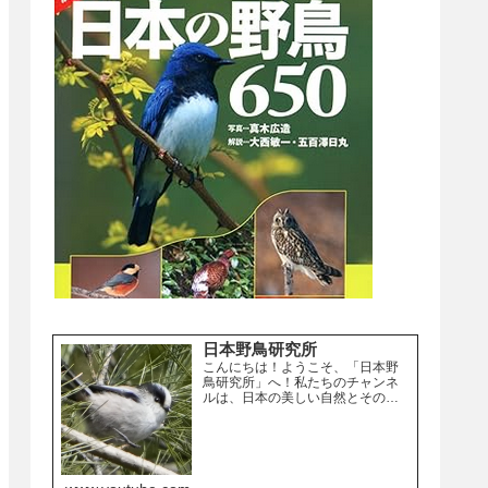
日本野鳥研究所
こんにちは！ようこそ、「日本野
鳥研究所」へ！私たちのチャンネ
ルは、日本の美しい自然とその中
に生息する野鳥たちを紹介するこ
とを目的としています。日本は、
四季折々の変化に富んだ自然環境
が広がり、多様な野鳥が生息して
います。都市部から離れた山岳地...