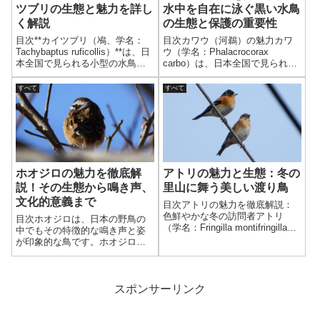
ツブリの生態と魅力を詳し
水中を自在に泳ぐ黒い水鳥
く解説
の生態と保護の重要性
目次**カイツブリ（鳰、学名：
目次カワウ（河鵜）の魅力カワ
Tachybaptus ruficollis）**は、日
ウ（学名：Phalacrocorax
本全国で見られる小型の水鳥
carbo）は、日本全国で見られる
で、特徴的な泳ぎ方や水中に潜
水鳥の一種で、主に川や湖、沿
る動きが観察者を楽しませてく
岸地域に生息しています。その
すべて
すべて
れる鳥です。カイツブリは湖沼
黒く輝く羽毛と水中を自由自在
や河川、池などの淡水域に生息
に泳ぐ姿が特徴的で、多くの自
し、夏鳥や留鳥と...
然愛好家やバードウォッチャ
ー...
ホオジロの魅力を徹底解
アトリの魅力と生態：冬の
説！その生態から鳴き声、
里山に舞う美しい渡り鳥
文化的意義まで
目次アトリの魅力を徹底解説：
色鮮やかな冬の訪問者アトリ
目次ホオジロは、日本の野鳥の
（学名：Fringilla montifringilla）
中でもその特徴的な鳴き声と姿
は、スズメ目アトリ科に属する
が印象的な鳥です。ホオジロ科
小鳥で、日本の冬を彩る渡り鳥
に属する小さな鳥で、特に冬季
として知られています。オレン
に見かけることが多く、農村や
ジ色を基調とした美しい羽毛
草原、または公園などの開けた
と、群れを成して行...
場所でよく観察されます。この
スポンサーリンク
記事では、ホオジロの生態や特
徴、習性、さらに...