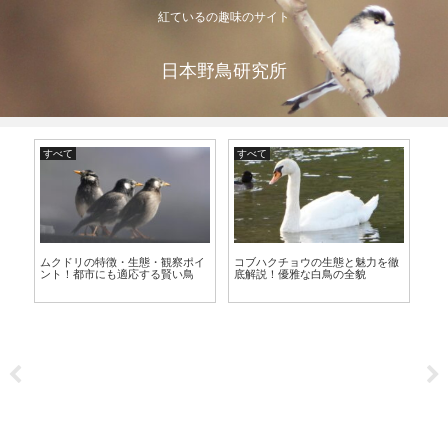
紅ているの趣味のサイト
日本野鳥研究所
すべて
すべて
す
特
ア
ムクドリの特徴・生態・観察ポイ
コブハクチョウの生態と魅力を徹
動
林
ント！都市にも適応する賢い鳥
底解説！優雅な白鳥の全貌