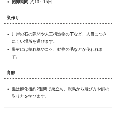
抱卵期間
: 約13～15日
巣作り
川岸の石の隙間や人工構造物の下など、人目につき
にくい場所を選びます。
巣材には枯れ草やコケ、動物の毛などが使われま
す。
育雛
雛は孵化後約2週間で巣立ち、親鳥から飛び方や餌の
取り方を学びます。