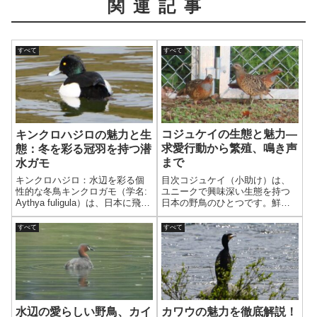
関連記事
すべて
すべて
コジュケイの生態と魅力—
キンクロハジロの魅力と生
求愛行動から繁殖、鳴き声
態：冬を彩る冠羽を持つ潜
まで
水ガモ
目次コジュケイ（小助け）は、
キンクロハジロ：水辺を彩る個
ユニークで興味深い生態を持つ
性的な冬鳥キンクロガモ（学名:
日本の野鳥のひとつです。鮮や
Aythya fuligula）は、日本に飛来
かな色合いと目立つ鳴き声、特
する冬鳥の一種で、美しい羽毛
徴的な生活様式など、多くの魅
と特徴的な姿が観察者を魅了し
すべて
すべて
力的な要素を持っています。以
ます。そのユニークな冠羽（と
下では、コジュケイの生態や特
さか）と白黒のコントラストが
徴、行動などについて詳しく解
目を引き、湖沼や川辺で...
説します。1. ...
水辺の愛らしい野鳥、カイ
カワウの魅力を徹底解説！