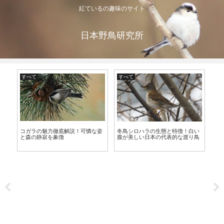
紅ているの趣味のサイト
日本野鳥研究所
すべて
すべて
す
コガラの魅力徹底解説！可憐な姿
徹
冬鳥シロハラの生態と特徴！白い
オ
と森の静寂を象徴
物
腹が美しい日本の代表的な渡り鳥
に