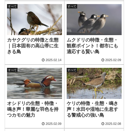
すべて
すべて
カヤクグリの特徴と生態
ムクドリの特徴・生態・
｜日本固有の高山帯に生
観察ポイント！都市にも
きる鳥
適応する賢い鳥
2025.02.14
2025.02.09
すべて
すべて
オシドリの生態・特徴・
ケリの特徴・生態・鳴き
鳴き声！華麗な羽色を持
声！水田や湿地に生息す
つカモの魅力
る警戒心の強い鳥
2025.02.09
2025.02.08