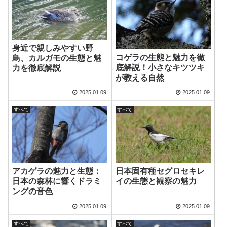
身近で親しみやすい野
コゲラの生態と魅力を徹
鳥、カルガモの生態と魅
底解説！小さなキツツキ
力を徹底解説
が教える自然
2025.01.09
2025.01.09
すべて
すべて
日本固有種セグロセキレ
アカゲラの魅力と生態：
イの生態と観察の魅力
日本の森林に響くドラミ
ングの音色
2025.01.09
2025.01.09
すべて
すべて