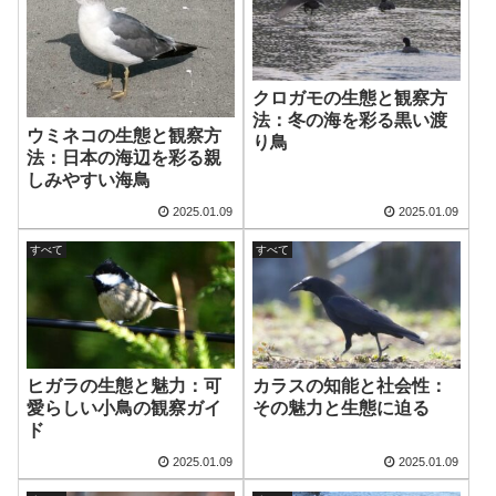
クロガモの生態と観察方
法：冬の海を彩る黒い渡
ウミネコの生態と観察方
り鳥
法：日本の海辺を彩る親
しみやすい海鳥
2025.01.09
2025.01.09
すべて
すべて
ヒガラの生態と魅力：可
カラスの知能と社会性：
愛らしい小鳥の観察ガイ
その魅力と生態に迫る
ド
2025.01.09
2025.01.09