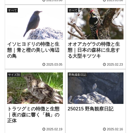
すべて
すべて
イソヒヨドリの特徴と生
オオアカゲラの特徴と生
態｜青と橙の美しい海辺
態｜日本の森林に生息す
の鳥
る大型キツツキ
2025.03.05
2025.02.23
サイズ別
野鳥撮影日記
トラツグミの特徴と生態
250215 野鳥観察日記
｜夜の森に響く「鵺」の
正体
2025.02.19
2025.02.16