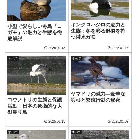
キンクロハジロの魅力と
小型で愛らしい冬鳥「コ
生態：冬を彩る冠羽を持
ガモ」の魅力と生態を徹
つ潜水ガモ
底解説
2025.01.13
2025.01.13
すべて
すべて
ヤマドリの魅力—豪華な
コウノトリの生態と保護
羽根と繁殖行動の秘密
活動：日本の象徴的な大
型渡り鳥
2025.01.13
2025.01.09
すべて
すべて