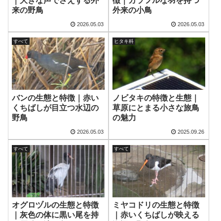
｜大きな声でさえずる外
徴｜カラフルな羽を持つ
来の野鳥
外来の小鳥
2026.05.03
2026.05.03
すべて
ヒタキ科
バンの生態と特徴｜赤い
ノビタキの特徴と生態｜
くちばしが目立つ水辺の
草原にとまる小さな旅鳥
野鳥
の魅力
2026.05.03
2025.09.26
すべて
すべて
オグロヅルの生態と特徴
ミヤコドリの生態と特徴
｜灰色の体に黒い尾を持
｜赤いくちばしが映える