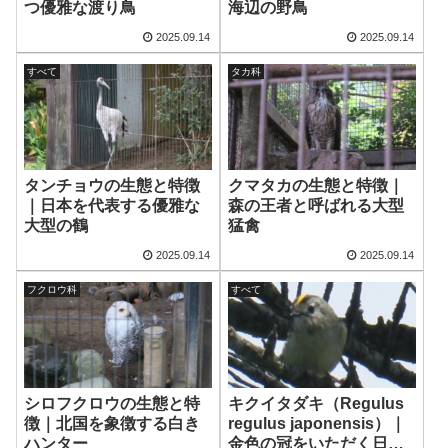
つ優雅な渡り鳥
海辺の野鳥
2025.09.14
2025.09.14
すべて
タカ科
タンチョウの生態と特徴
クマタカの生態と特徴｜
｜日本を代表する優雅な
森の王者と呼ばれる大型
大型の鶴
猛禽
2025.09.14
2025.09.14
フクロウ科
すべて
シロフクロウの生態と特
キクイタダキ（Regulus
徴｜北国を象徴する白き
regulus japonensis）｜
ハンター
金色の冠をいただく日本