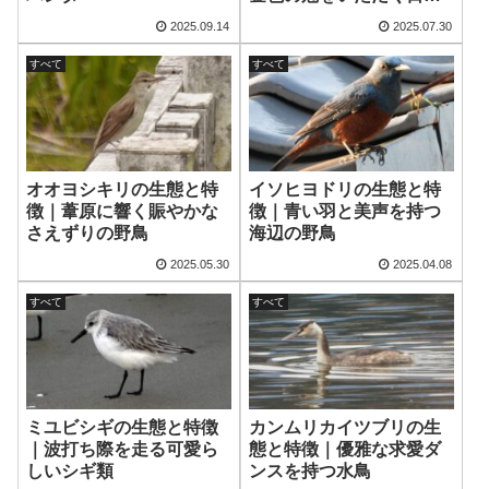
最小の野鳥
2025.09.14
2025.07.30
すべて
すべて
オオヨシキリの生態と特
イソヒヨドリの生態と特
徴｜葦原に響く賑やかな
徴｜青い羽と美声を持つ
さえずりの野鳥
海辺の野鳥
2025.05.30
2025.04.08
すべて
すべて
ミユビシギの生態と特徴
カンムリカイツブリの生
｜波打ち際を走る可愛ら
態と特徴｜優雅な求愛ダ
しいシギ類
ンスを持つ水鳥