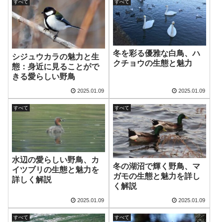
すべて
すべて
冬を彩る優雅な白鳥、ハ
シジュウカラの魅力と生
クチョウの生態と魅力
態：身近に見ることがで
きる愛らしい野鳥
2025.01.09
2025.01.09
すべて
すべて
水辺の愛らしい野鳥、カ
冬の湖沼で輝く野鳥、マ
イツブリの生態と魅力を
ガモの生態と魅力を詳し
詳しく解説
く解説
2025.01.09
2025.01.09
すべて
すべて