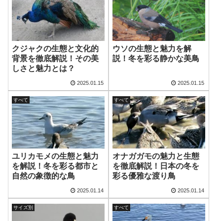
クジャクの生態と文化的
ウソの生態と魅力を解
背景を徹底解説！その美
説！冬を彩る静かな美鳥
しさと魅力とは？
2025.01.15
2025.01.15
すべて
すべて
ユリカモメの生態と魅力
オナガガモの魅力と生態
を解説！冬を彩る都市と
を徹底解説！日本の冬を
自然の象徴的な鳥
彩る優雅な渡り鳥
2025.01.14
2025.01.14
サイズ別
すべて