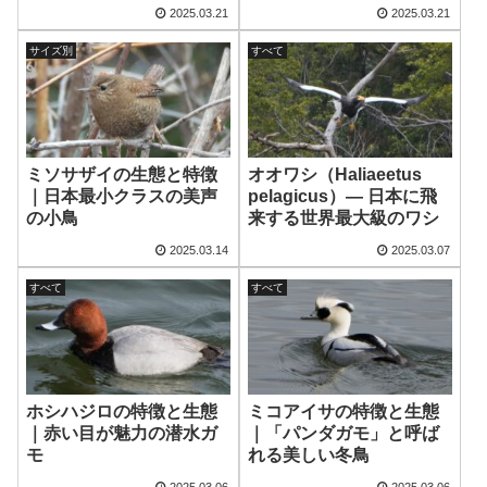
2025.03.21
2025.03.21
サイズ別
すべて
ミソサザイの生態と特徴
オオワシ（Haliaeetus
｜日本最小クラスの美声
pelagicus）— 日本に飛
の小鳥
来する世界最大級のワシ
2025.03.14
2025.03.07
すべて
すべて
ホシハジロの特徴と生態
ミコアイサの特徴と生態
｜赤い目が魅力の潜水ガ
｜「パンダガモ」と呼ば
モ
れる美しい冬鳥
2025.03.06
2025.03.06