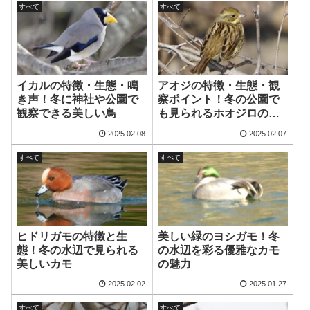
すべて
すべて
イカルの特徴・生態・鳴
アオジの特徴・生態・観
き声！冬に神社や公園で
察ポイント！冬の公園で
観察できる美しい鳥
も見られるホオジロの仲
間
2025.02.08
2025.02.07
すべて
すべて
ヒドリガモの特徴と生
美しい緑のヨシガモ！冬
態！冬の水辺で見られる
の水辺を彩る優雅なカモ
美しいカモ
の魅力
2025.02.02
2025.01.27
すべて
すべて