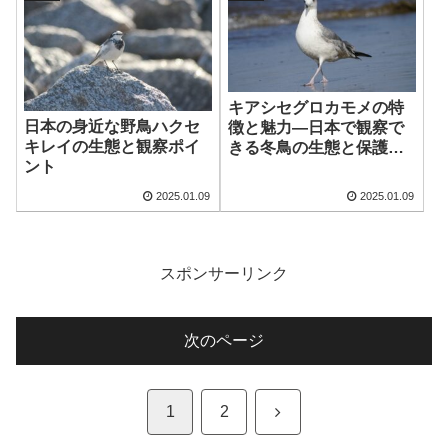
キアシセグロカモメの特
日本の身近な野鳥ハクセ
徴と魅力—日本で観察で
キレイの生態と観察ポイ
きる冬鳥の生態と保護の
ント
重要性
2025.01.09
2025.01.09
スポンサーリンク
次のページ
次
1
2