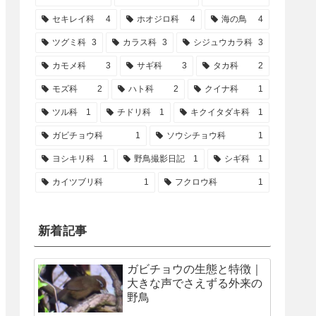
セキレイ科
4
ホオジロ科
4
海の鳥
4
ツグミ科
3
カラス科
3
シジュウカラ科
3
カモメ科
3
サギ科
3
タカ科
2
モズ科
2
ハト科
2
クイナ科
1
ツル科
1
チドリ科
1
キクイタダキ科
1
ガビチョウ科
1
ソウシチョウ科
1
ヨシキリ科
1
野鳥撮影日記
1
シギ科
1
カイツブリ科
1
フクロウ科
1
新着記事
ガビチョウの生態と特徴｜
大きな声でさえずる外来の
野鳥