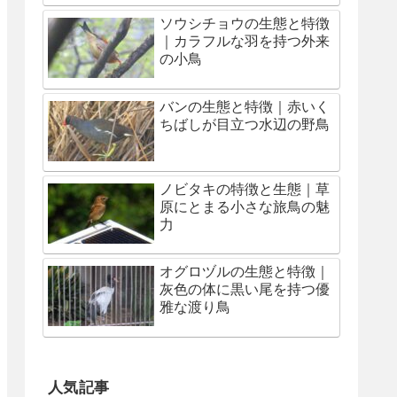
ソウシチョウの生態と特徴
｜カラフルな羽を持つ外来
の小鳥
バンの生態と特徴｜赤いく
ちばしが目立つ水辺の野鳥
ノビタキの特徴と生態｜草
原にとまる小さな旅鳥の魅
力
オグロヅルの生態と特徴｜
灰色の体に黒い尾を持つ優
雅な渡り鳥
人気記事