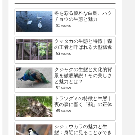
冬を彩る優雅な白鳥、ハク
チョウの生態と魅力
81 views
クマタカの生態と特徴｜森
の王者と呼ばれる大型猛禽
53 views
クジャクの生態と文化的背
景を徹底解説！その美しさ
と魅力とは？
51 views
トラツグミの特徴と生態｜
夜の森に響く「鵺」の正体
49 views
シジュウカラの魅力と生
態：身近に見ることができ