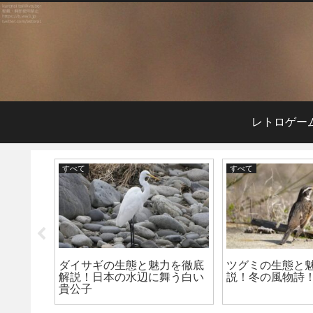
レトロゲー
すべて
すべて
察方法：
ダイサギの生態と魅力を徹底
ツグミの生態と
り鳥
解説！日本の水辺に舞う白い
説！冬の風物詩
貴公子