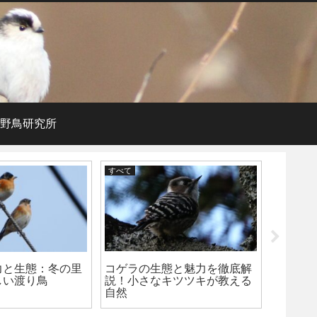
野鳥研究所
すべて
すべて
コゲラの生態と魅力を徹底解
力と生態：冬の里
キクイタ
説！小さなキツツキが教える
しい渡り鳥
regulu
自然
冠をい