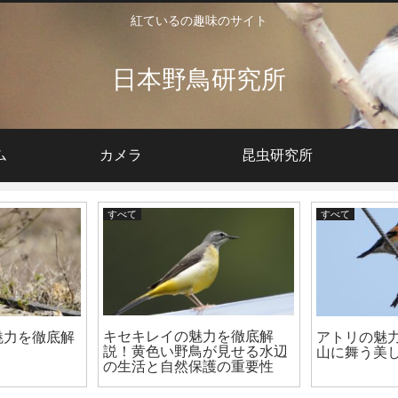
紅ているの趣味のサイト
日本野鳥研究所
ム
カメラ
昆虫研究所
すべて
すべて
キセキレイの魅力を徹底解
魅力を徹底解
アトリの魅
説！黄色い野鳥が見せる水辺
！
山に舞う美
の生活と自然保護の重要性