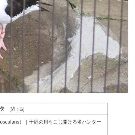
次
egus osculans）｜干潟の貝をこじ開ける名ハンター