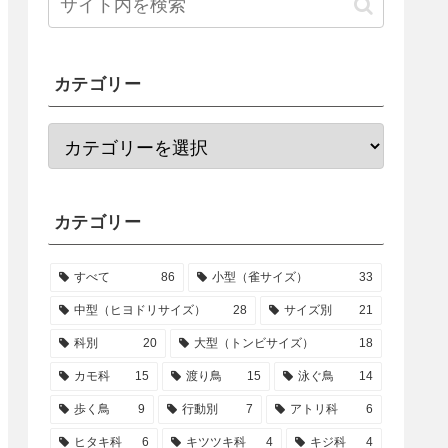
カテゴリー
カテゴリー
すべて
86
小型（雀サイズ）
33
中型（ヒヨドリサイズ）
28
サイズ別
21
科別
20
大型（トンビサイズ）
18
カモ科
15
渡り鳥
15
泳ぐ鳥
14
歩く鳥
9
行動別
7
アトリ科
6
ヒタキ科
6
キツツキ科
4
キジ科
4