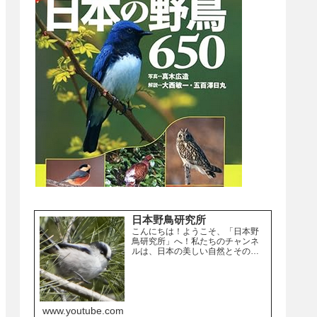
日本野鳥研究所
こんにちは！ようこそ、「日本野
鳥研究所」へ！私たちのチャンネ
ルは、日本の美しい自然とその中
に生息する野鳥たちを紹介するこ
とを目的としています。日本は、
四季折々の変化に富んだ自然環境
が広がり、多様な野鳥が生息して
います。都市部から離れた山岳地...
www.youtube.com