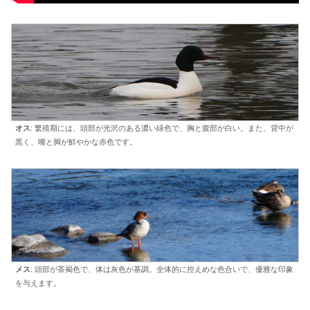
オス
: 繁殖期には、頭部が光沢のある濃い緑色で、胸と腹部が白い。また、背中が
黒く、嘴と脚が鮮やかな赤色です。
メス
: 頭部が茶褐色で、体は灰色が基調。全体的に控えめな色合いで、優雅な印象
を与えます。