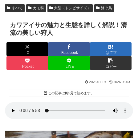
すべて
カモ科
大型（トンビサイズ）
泳ぐ鳥
カワアイサの魅力と生態を詳しく解説！清
流の美しい狩人
X
Facebook
はてブ
Pocket
LINE
コピー
2025.01.19
2026.05.03
この記事は
約5分
で読めます。