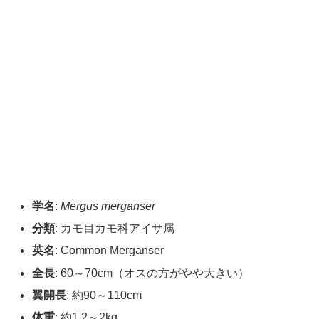
学名
:
Mergus merganser
分類
: カモ目カモ科アイサ属
英名
: Common Merganser
全長
: 60～70cm（オスの方がやや大きい）
翼開長
: 約90～110cm
体重
: 約1.2～2kg