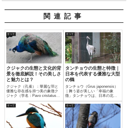
関連記事
すべて
すべて
クジャクの生態と文化的背
タンチョウの生態と特徴｜
景を徹底解説！その美しさ
日本を代表する優雅な大型
と魅力とは？
の鶴
クジャク（孔雀）：華麗な羽と
タンチョウ（Grus japonensis）
優雅な存在感を持つ美の象徴ク
｜舞う姿が美しい「幸福の象
ジャク（学名：Pavo cristatus、
徴」タンチョウは、日本の北海
他）は、古代から美しさと神秘
道を中心に生息する大型の鶴
性の象徴として人々に愛されて
で、その気品ある姿と舞い踊る
すべて
すべて
きた鳥です。その壮麗な羽の模
ような求愛行動で知られていま
様と優雅な仕草から、多くの文
す。全身の白と首から顔にかけ
化や芸術において特別な存在
ての黒、頭頂の赤い皮膚が印象
と...
的で...