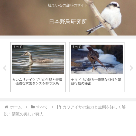
紅ているの趣味のサイト
日本野鳥研究所
すべて
すべて
す
コ
最
カンムリカイツブリの生態と特徴
ヤマドリの魅力—豪華な羽根と繁
と
｜優雅な求愛ダンスを持つ水鳥
殖行動の秘密
ホーム
すべて
カワアイサの魅力と生態を詳しく解
説！清流の美しい狩人