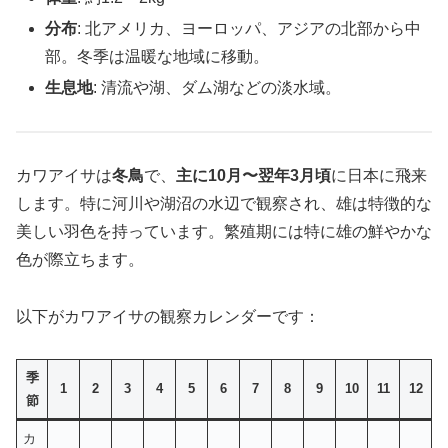
分布
: 北アメリカ、ヨーロッパ、アジアの北部から中
部。冬季は温暖な地域に移動。
生息地
: 清流や湖、ダム湖などの淡水域。
カワアイサは
冬鳥
で、
主に10月〜翌年3月頃
に日本に飛来
します。特に河川や湖沼の水辺で観察され、雄は特徴的な
美しい羽色を持っています。繁殖期には特に雄の鮮やかな
色が際立ちます。
以下がカワアイサの観察カレンダーです：
季
1
2
3
4
5
6
7
8
9
10
11
12
節
カ