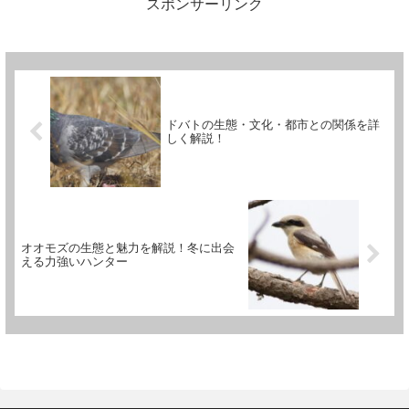
す。ベニマシコは、寒冷地に生
力の一つ。シロハラは都市部の
スポンサーリンク
息し、特に日本をはじめとする
公園から森林まで幅広い環境
東アジア地域...
で...
ドバトの生態・文化・都市との関係を詳
しく解説！
オオモズの生態と魅力を解説！冬に出会
える力強いハンター