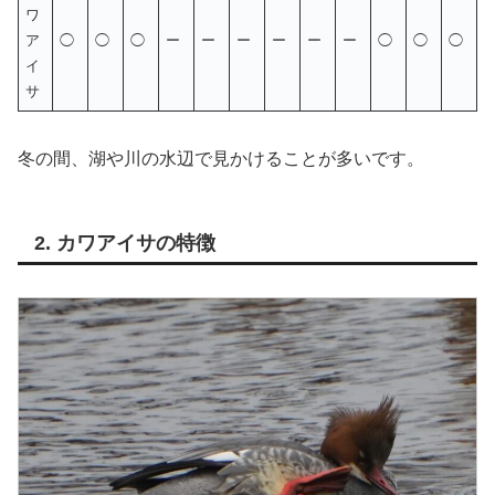
ワ
ア
◯
◯
◯
ー
ー
ー
ー
ー
ー
◯
◯
◯
イ
サ
冬の間、湖や川の水辺で見かけることが多いです。
2. カワアイサの特徴