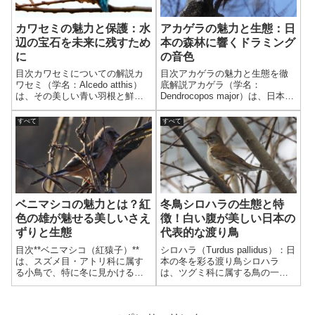
アカゲラの魅力と生態：日
カワセミの魅力と保護：水
本の森林に響くドラミング
辺の宝石を未来に残すため
の音色
に
目次アカゲラの魅力と生態を徹
目次カワセミについての解説カ
底解説アカゲラ（学名：
ワセミ（学名：Alcedo atthis）
Dendrocopos major）は、日本を
は、その美しい青い羽根と鮮や
代表するキツツキの一種で、そ
かなオレンジ色の体で知られる
の美しい羽毛と特徴的なドラミ
小型の水辺の鳥です。「水辺の
すべて
すべて
ング（木を叩く音）が魅力の鳥
宝石」とも呼ばれるカワセミ
です。本稿では、アカゲラの基
は、日本だけでなく、ヨーロッ
本的な特徴、生息地、食性、行
パ、アジア、アフリカなどの広
動、...
範な...
ベニマシコの魅力とは？紅
冬鳥シロハラの生態と特
色の雄が魅せる美しいさえ
徴！白い腹が美しい日本の
ずりと生態
代表的な渡り鳥
目次**ベニマシコ（紅猿子）**
シロハラ（Turdus pallidus）：日
は、スズメ目・アトリ科に属す
本の冬を彩る渡り鳥シロハラ
る小鳥で、特に冬に見かけるこ
は、ツグミ科に属する鳥の一種
とが多いです。その名の通り、
で、日本では冬鳥としてよく見
雄は鮮やかな紅色を持つことか
られます。その名の通り、淡い
ら、観察者に強い印象を与えま
色合いと特徴的な白い腹部が魅