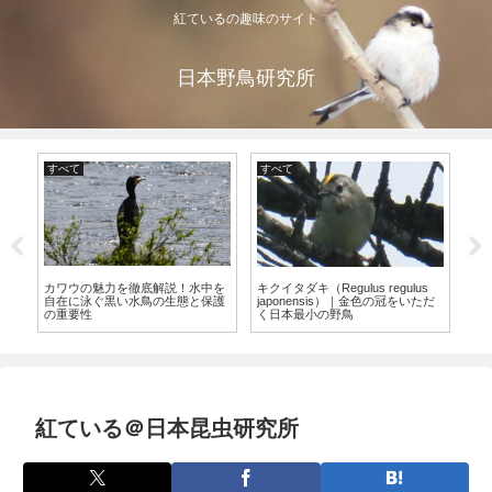
紅ているの趣味のサイト
日本野鳥研究所
すべて
すべて
すべて
コゲラの生態と魅力を徹底解説！
ダイサギの生
クイタダキ（Regulus regulus
小さなキツツキが教える自然
説！日本の水
aponensis）｜金色の冠をいただ
日本最小の野鳥
紅ている＠日本昆虫研究所